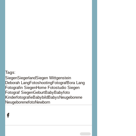
Tags:
Siegen
Siegerland
Siegen Wittgenstein
Deborah Lang
Fotoshooting
Fotograf
Bora Lang
Fotografin Siegen
Home Fotostudio Siegen
Fotograf Siegen
Geburt
Baby
Babyfoto
Kinderfotografie
Babybild
Babys
Neugeborene
Neugeborenefoto
Newborn